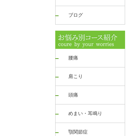
ブログ
腰痛
肩こり
頭痛
めまい・耳鳴り
顎関節症