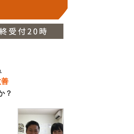
も
改善
か？