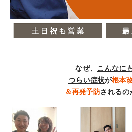
なぜ、
こんなに
つらい症状
が
根本
＆再発予防
されるの