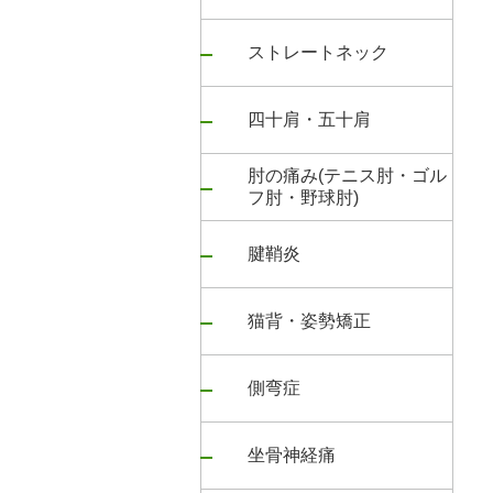
ストレートネック
四十肩・五十肩
肘の痛み(テニス肘・ゴル
フ肘・野球肘)
腱鞘炎
猫背・姿勢矯正
側弯症
坐骨神経痛