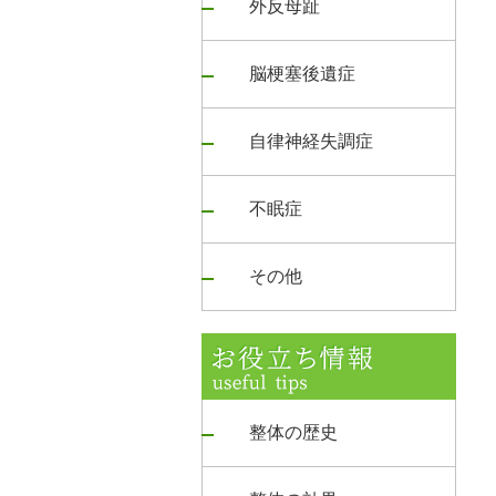
外反母趾
脳梗塞後遺症
自律神経失調症
不眠症
その他
整体の歴史