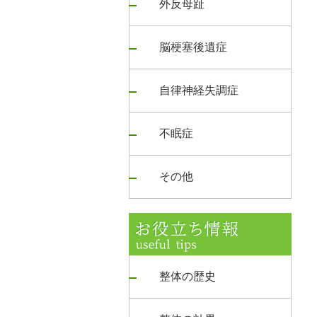
外反母趾
脳梗塞後遺症
自律神経失調症
不眠症
その他
整体の歴史