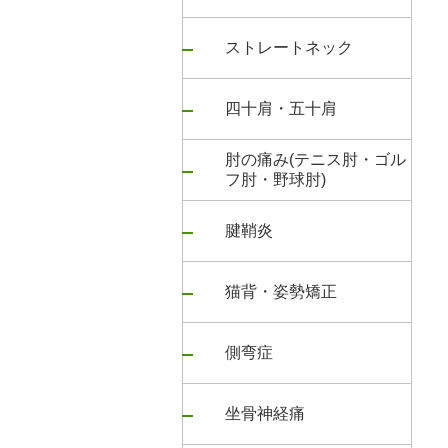
ストレートネック
四十肩・五十肩
肘の痛み(テニス肘・ゴル
フ肘・野球肘)
腱鞘炎
猫背・姿勢矯正
側弯症
坐骨神経痛