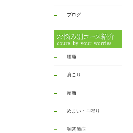
ブログ
腰痛
肩こり
頭痛
めまい・耳鳴り
顎関節症