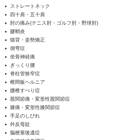
ストレートネック
四十肩・五十肩
肘の痛み(テニス肘・ゴルフ肘・野球肘)
腱鞘炎
猫背・姿勢矯正
側弯症
坐骨神経痛
ぎっくり腰
脊柱管狭窄症
椎間板ヘルニア
腰椎すべり症
股関節痛・変形性股関節症
膝痛・変形性膝関節症
手足のしびれ
外反母趾
脳梗塞後遺症